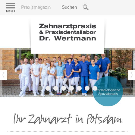
Praxismagazin
MENÜ
Implantologische
Spezialpraxis
Ihr Zahnarzt in Potsdam