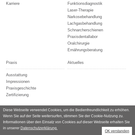
Karriere
Funktionsdiagnostik
Laser-Therapie
Narkosebehandlung
Lachgasbehandlung
Schnarcherschienen
Praxisdentallabor
Oralchirurgie
Ernährungsberatung
Praxis
Aktuelles
Ausstattung
Impressionen
Praxisgeschichte
Zertifizierung
Diese Webseite verwendet Cookies, um die Bedienfreundlichkeit zu erhöhen.
© 2007–2026 Dr. Frank Wertmann. Ihr Zahnarzt in Potsdam.
Wenn Sie auf der Seite weitersurfen, stimmen Sie der Cookie-Nutzung zu.
Alle Rechte vorbehalten.
Informationen über den Einsatz von Cookies auf dieser Webseite erhalten Sie
in unserer
Datenschutzerklärung.
OK verstanden
Datenschutz
Impressum
Rechtliche Hinweise