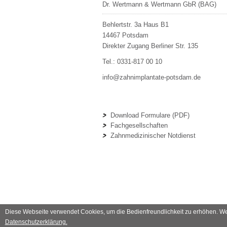
Dr. Wertmann & Wertmann GbR (BAG)
Behlertstr. 3a Haus B1
14467
Potsdam
Direkter Zugang Berliner Str. 135
Tel.:
0331-817 00 10
info@zahnimplantate-potsdam.de
Download Formulare (PDF)
Fachgesellschaften
Zahnmedizinischer Notdienst
Diese Webseite verwendet Cookies, um die Bedienfreundlichkeit zu erhöhen. Wen
Datenschutzerklärung.
© 2007–2026 Dr. Frank Wertmann.