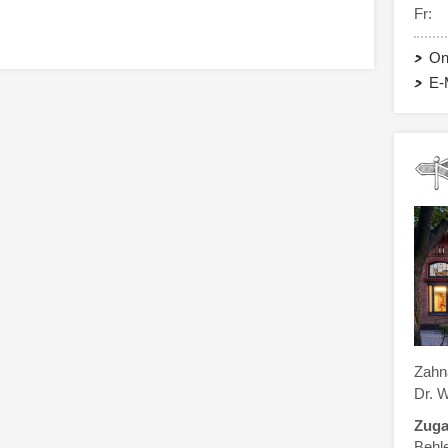
Fr:
On
E-
Zahna
Dr. 
Zuga
Behl