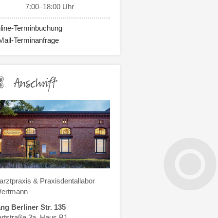
7:00–18:00 Uhr
line-Terminbuchung
Mail-Terminanfrage
Anschrift
rztpraxis & Praxisdentallabor
Wertmann
ng Berliner Str. 135
ertstraße 3a, Haus B1