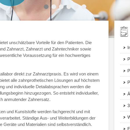
etet unschätzbare Vorteile für den Patienten. Die
I
nd Zahnarzt, Zahnarzt und Zahntechniker sowie
 wesentliche Voraussetzung für ein hochwertiges
P
P
tallabor direkt zur Zahnarztpraxis. Es wird von einem
 bietet alle zahnprothetischen Lösungen auf höchstem
P
g und individuelle Detailabsprachen werden die
lungsbeginn hinzugezogen. So entsteht individueller,
Ä
ich anmutender Zahnersatz.
3
en und Kunststoffe werden fachgerecht und mit
W
rarbeitet. Ständige Aus- und Weiterbildungen der
ue Geräte und Materialien sind selbstverständlich.
F