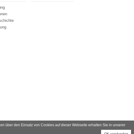
ung
onen
schichte
rung
en über den Einsatz von Cookies auf dieser Webseite erhalten Sie in unserer
Impressum
Rechtliche Hinweise