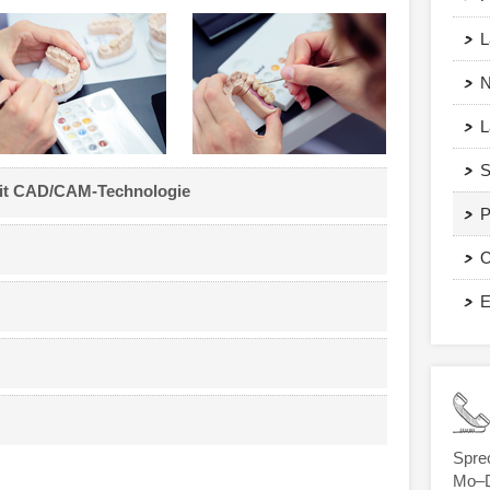
L
N
L
S
mit CAD/CAM-Technologie
P
O
E
Spre
Mo–