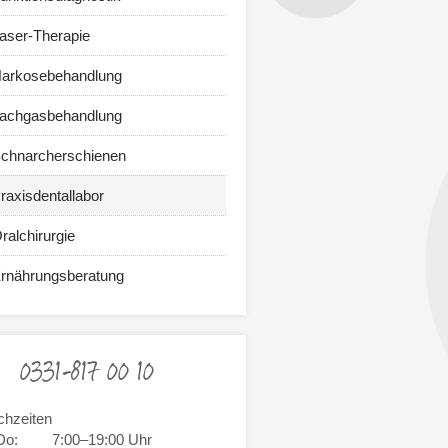
aser-Therapie
arkosebehandlung
achgasbehandlung
chnarcherschienen
raxisdentallabor
ralchirurgie
rnährungsberatung
0331-817 00 10
chzeiten
Do:
7:00–19:00 Uhr