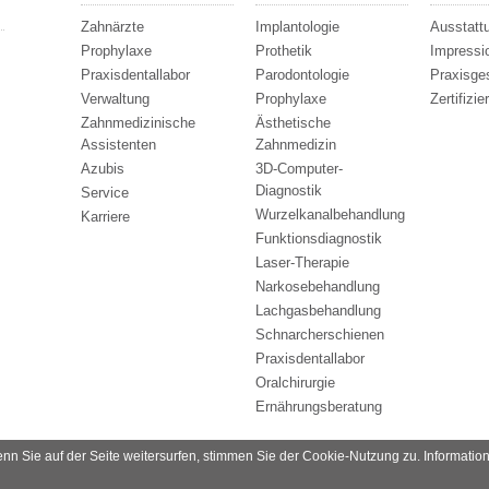
Zahnärzte
Implantologie
Ausstatt
Prophylaxe
Prothetik
Impressi
Praxisdentallabor
Parodontologie
Praxisge
Verwaltung
Prophylaxe
Zertifizie
Zahnmedizinische
Ästhetische
Assistenten
Zahnmedizin
Azubis
3D-Computer-
Diagnostik
Service
Wurzelkanalbehandlung
Karriere
Funktionsdiagnostik
Laser-Therapie
Narkosebehandlung
Lachgasbehandlung
Schnarcherschienen
Praxisdentallabor
Oralchirurgie
Ernährungsberatung
n Sie auf der Seite weitersurfen, stimmen Sie der Cookie-Nutzung zu. Information
 Ihr Zahnarzt in Potsdam. Alle Rechte vorbehalten.
Datenschutz