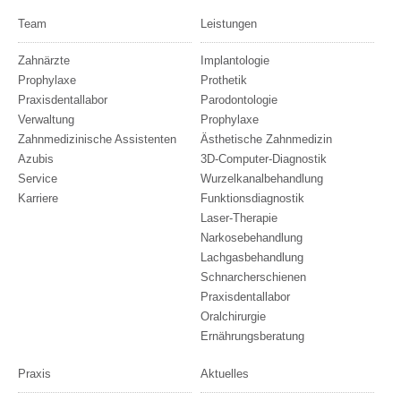
Team
Leistungen
Zahnärzte
Implantologie
Prophylaxe
Prothetik
Praxisdentallabor
Parodontologie
Verwaltung
Prophylaxe
Zahnmedizinische Assistenten
Ästhetische Zahnmedizin
Azubis
3D-Computer-Diagnostik
Service
Wurzelkanalbehandlung
Karriere
Funktionsdiagnostik
Laser-Therapie
Narkosebehandlung
Lachgasbehandlung
Schnarcherschienen
Praxisdentallabor
Oralchirurgie
Ernährungsberatung
Praxis
Aktuelles