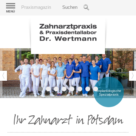
Praxismagazin
MENÜ
Implantologische
Spezialpraxis
Ihr Zahnarzt in Potsdam