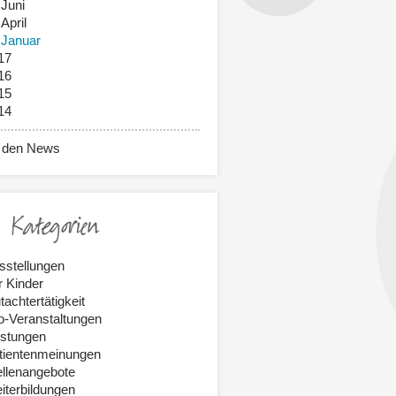
Juni
April
Januar
17
16
15
14
 den News
Kategorien
sstellungen
r Kinder
tachtertätigkeit
fo-Veranstaltungen
istungen
tientenmeinungen
ellenangebote
iterbildungen