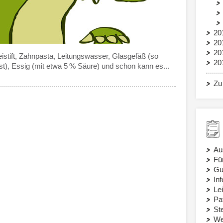
20
20
20
eistift, Zahnpasta, Leitungswasser, Glasgefäß (so
20
t), Essig (mit etwa 5 % Säure) und schon kann es...
Zu
Au
Fü
Gu
In
Le
Pa
St
We