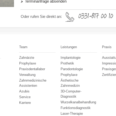
Terminanfrage absenden
0331-817 00 10
Oder rufen Sie direkt an:
Team
Leistungen
Praxis
Zahnärzte
Implantologie
Ausstatt
Prophylaxe
Prothetik
Impressi
Praxisdentallabor
Parodontologie
Praxisge
Verwaltung
Prophylaxe
Zertifizie
Zahnmedizinische
Ästhetische
Assistenten
Zahnmedizin
Azubis
3D-Computer-
Diagnostik
Service
Wurzelkanalbehandlung
Karriere
Funktionsdiagnostik
Laser-Therapie