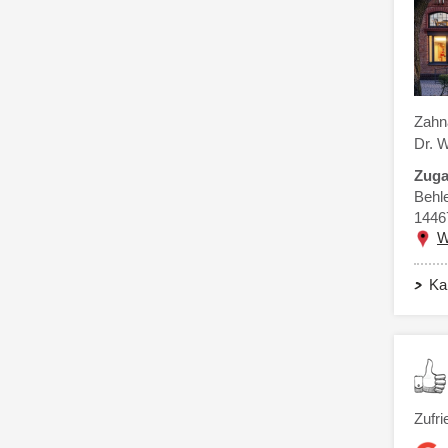
Zahna
Dr. 
Zuga
Behl
1446
W
Ka
Zufri