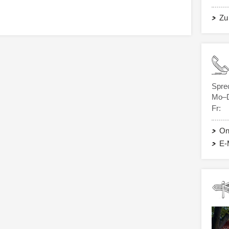
Zu
Spre
Mo–
Fr:
On
E-