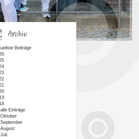
Archiv
uellste Beiträge
26
25
24
23
22
21
20
19
18
alle Einträge
Oktober
September
August
Juli