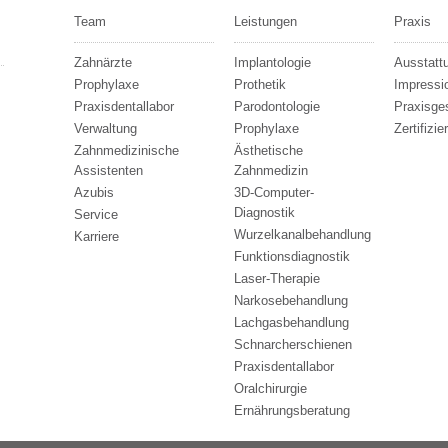
Team
Leistungen
Praxis
Zahnärzte
Implantologie
Ausstatt
Prophylaxe
Prothetik
Impressi
Praxisdentallabor
Parodontologie
Praxisge
Verwaltung
Prophylaxe
Zertifizie
Zahnmedizinische
Ästhetische
Assistenten
Zahnmedizin
Azubis
3D-Computer-
Diagnostik
Service
Wurzelkanalbehandlung
Karriere
Funktionsdiagnostik
Laser-Therapie
Narkosebehandlung
Lachgasbehandlung
Schnarcherschienen
Praxisdentallabor
Oralchirurgie
Ernährungsberatung