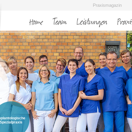
Praxismagazin
Home
Team
Leistungen
Praxi
mplantologische
Spezialpraxis