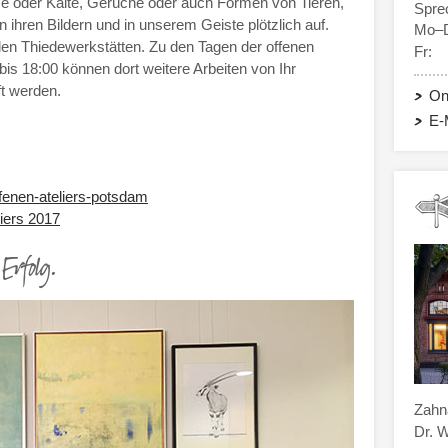
me oder Kälte, Gerüche oder auch Formen von Tieren,
Spre
ihren Bildern und in unserem Geiste plötzlich auf.
Mo–
den Thiedewerkstätten. Zu den Tagen der offenen
Fr:
bis
18:00
können dort weitere Arbeiten von Ihr
ft werden.
On
E-
fenen-ateliers-potsdam
iers 2017
rfolg.
Zahna
Dr. 