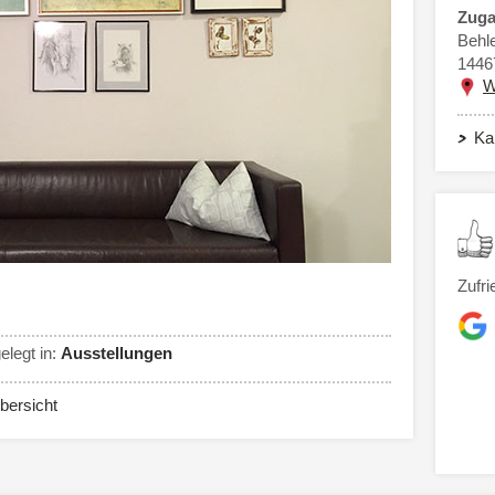
Zuga
Behl
1446
W
Ka
Zufri
legt in:
Ausstellungen
bersicht