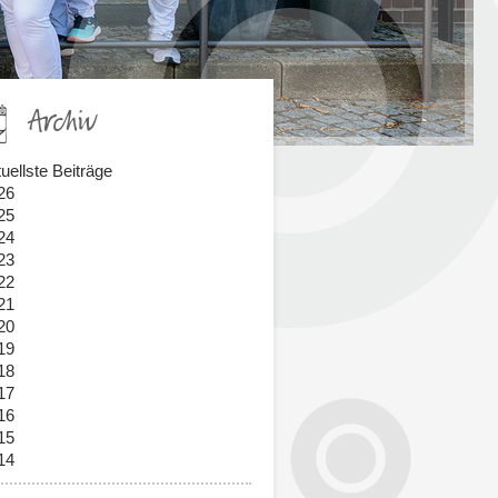
Archiv
uellste Beiträge
26
25
24
23
22
21
20
19
18
17
16
15
14