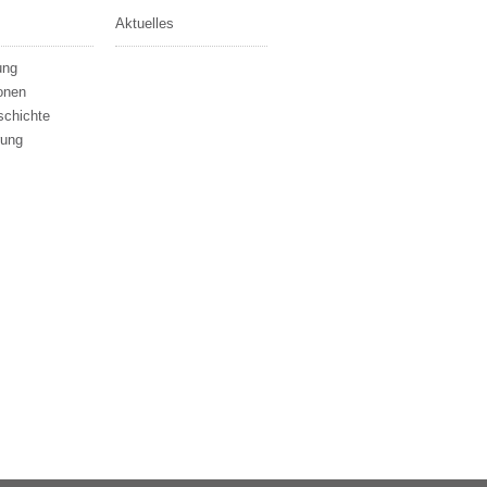
Aktuelles
ung
onen
schichte
rung