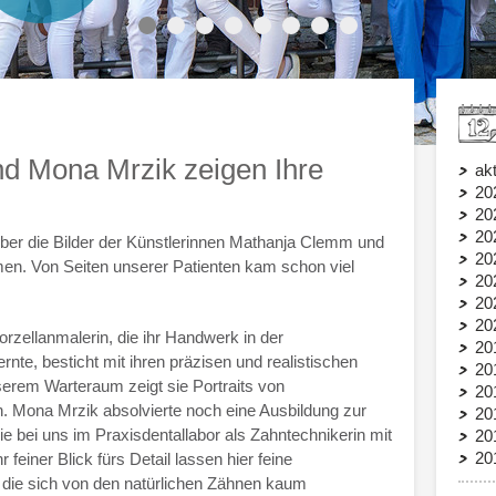
d Mona Mrzik zeigen Ihre
akt
20
20
20
über die Bilder der Künstlerinnen Mathanja Clemm und
20
en. Von Seiten unserer Patienten kam schon viel
20
20
20
rzellanmalerin, die ihr Handwerk in der
20
rnte, besticht mit ihren präzisen und realistischen
20
erem Warteraum zeigt sie Portraits von
20
. Mona Mrzik absolvierte noch eine Ausbildung zur
20
ie bei uns im Praxisdentallabor als Zahntechnikerin mit
20
20
feiner Blick fürs Detail lassen hier feine
 die sich von den natürlichen Zähnen kaum