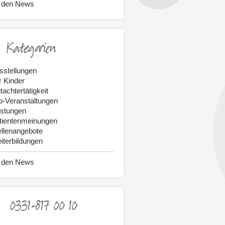
 den News
Kategorien
sstellungen
r Kinder
tachtertätigkeit
fo-Veranstaltungen
istungen
tientenmeinungen
ellenangebote
iterbildungen
 den News
0331-817 00 10